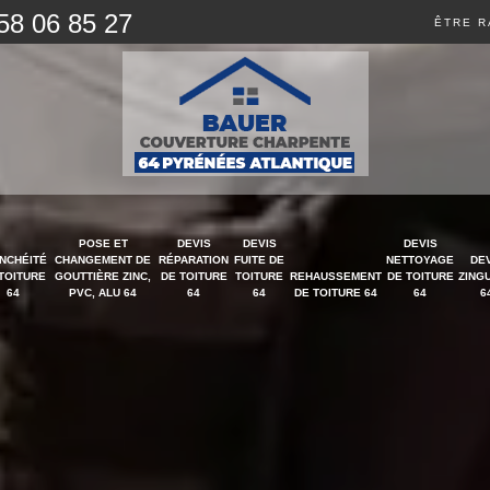
58 06 85 27
ÊTRE R
POSE ET
DEVIS
DEVIS
DEVIS
NCHÉITÉ
CHANGEMENT DE
RÉPARATION
FUITE DE
NETTOYAGE
DE
TOITURE
GOUTTIÈRE ZINC,
DE TOITURE
TOITURE
REHAUSSEMENT
DE TOITURE
ZING
64
PVC, ALU 64
64
64
DE TOITURE 64
64
6