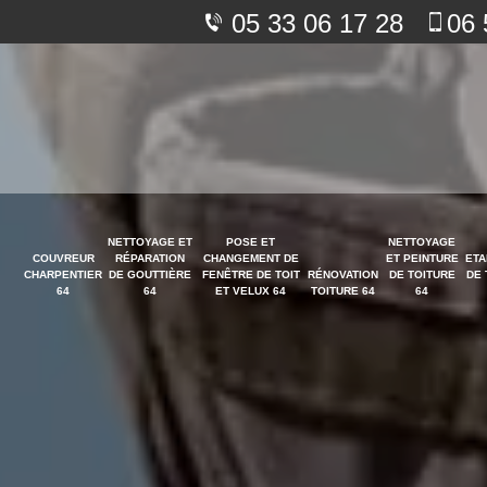
05 33 06 17 28
06 
NETTOYAGE ET
POSE ET
NETTOYAGE
COUVREUR
RÉPARATION
CHANGEMENT DE
ET PEINTURE
ETA
CHARPENTIER
DE GOUTTIÈRE
FENÊTRE DE TOIT
RÉNOVATION
DE TOITURE
DE 
64
64
ET VELUX 64
TOITURE 64
64