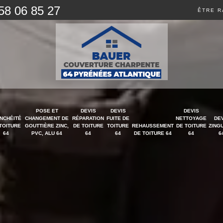
58 06 85 27
ÊTRE R
POSE ET
DEVIS
DEVIS
DEVIS
NCHÉITÉ
CHANGEMENT DE
RÉPARATION
FUITE DE
NETTOYAGE
DE
TOITURE
GOUTTIÈRE ZINC,
DE TOITURE
TOITURE
REHAUSSEMENT
DE TOITURE
ZING
64
PVC, ALU 64
64
64
DE TOITURE 64
64
6