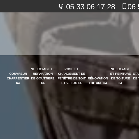
05 33 06 17 28
06 
NETTOYAGE ET
POSE ET
NETTOYAGE
COUVREUR
RÉPARATION
CHANGEMENT DE
ET PEINTURE
ETA
CHARPENTIER
DE GOUTTIÈRE
FENÊTRE DE TOIT
RÉNOVATION
DE TOITURE
DE 
64
64
ET VELUX 64
TOITURE 64
64