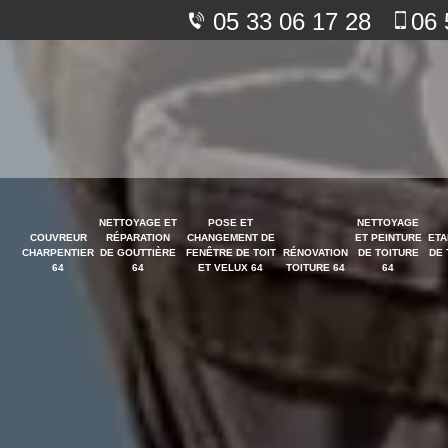
05 33 06 17 28
06 
NETTOYAGE ET
POSE ET
NETTOYAGE
COUVREUR
RÉPARATION
CHANGEMENT DE
ET PEINTURE
ETA
CHARPENTIER
DE GOUTTIÈRE
FENÊTRE DE TOIT
RÉNOVATION
DE TOITURE
DE 
64
64
ET VELUX 64
TOITURE 64
64