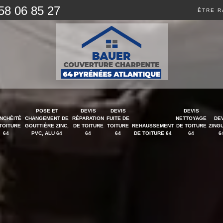
58 06 85 27
ÊTRE R
POSE ET
DEVIS
DEVIS
DEVIS
NCHÉITÉ
CHANGEMENT DE
RÉPARATION
FUITE DE
NETTOYAGE
DE
TOITURE
GOUTTIÈRE ZINC,
DE TOITURE
TOITURE
REHAUSSEMENT
DE TOITURE
ZING
64
PVC, ALU 64
64
64
DE TOITURE 64
64
6