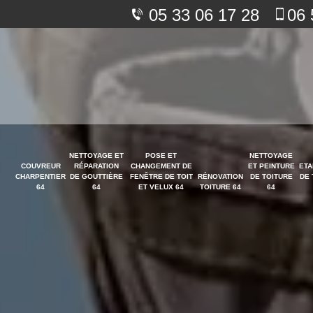
05 33 06 17 28
06 
NETTOYAGE ET
POSE ET
NETTOYAGE
COUVREUR
RÉPARATION
CHANGEMENT DE
ET PEINTURE
ETA
CHARPENTIER
DE GOUTTIÈRE
FENÊTRE DE TOIT
RÉNOVATION
DE TOITURE
DE 
64
64
ET VELUX 64
TOITURE 64
64