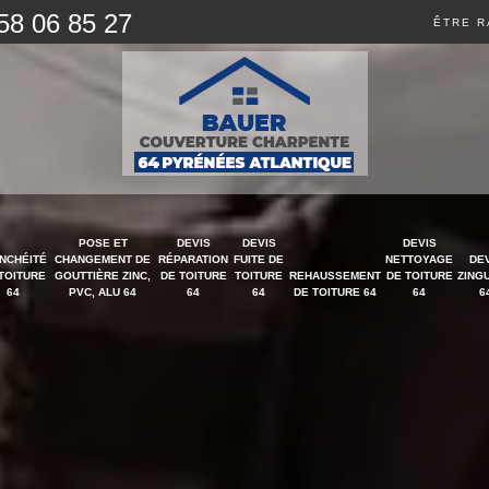
58 06 85 27
ÊTRE R
POSE ET
DEVIS
DEVIS
DEVIS
NCHÉITÉ
CHANGEMENT DE
RÉPARATION
FUITE DE
NETTOYAGE
DE
TOITURE
GOUTTIÈRE ZINC,
DE TOITURE
TOITURE
REHAUSSEMENT
DE TOITURE
ZING
64
PVC, ALU 64
64
64
DE TOITURE 64
64
6