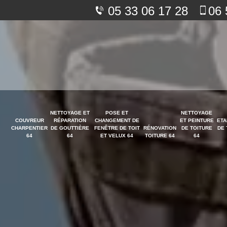
05 33 06 17 28
06 
NETTOYAGE ET
POSE ET
NETTOYAGE
COUVREUR
RÉPARATION
CHANGEMENT DE
ET PEINTURE
ETA
CHARPENTIER
DE GOUTTIÈRE
FENÊTRE DE TOIT
RÉNOVATION
DE TOITURE
DE 
64
64
ET VELUX 64
TOITURE 64
64