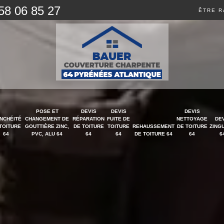
58 06 85 27
ÊTRE R
POSE ET
DEVIS
DEVIS
DEVIS
NCHÉITÉ
CHANGEMENT DE
RÉPARATION
FUITE DE
NETTOYAGE
DE
TOITURE
GOUTTIÈRE ZINC,
DE TOITURE
TOITURE
REHAUSSEMENT
DE TOITURE
ZING
64
PVC, ALU 64
64
64
DE TOITURE 64
64
6