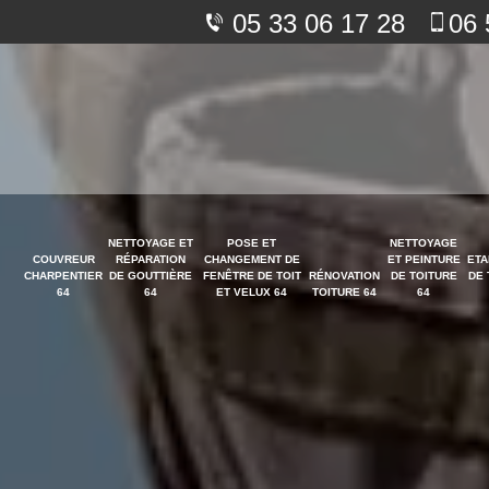
05 33 06 17 28
06 
NETTOYAGE ET
POSE ET
NETTOYAGE
COUVREUR
RÉPARATION
CHANGEMENT DE
ET PEINTURE
ETA
CHARPENTIER
DE GOUTTIÈRE
FENÊTRE DE TOIT
RÉNOVATION
DE TOITURE
DE 
64
64
ET VELUX 64
TOITURE 64
64